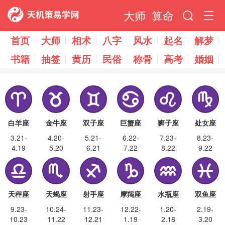
大师
算命
首页
大师
相术
八字
风水
起名
解梦
书籍
抽签
黄历
民俗
称骨
高考
婚姻
白羊座
金牛座
双子座
巨蟹座
狮子座
处女座
3.21-
4.20-
5.21-
6.22-
7.23-
8.23-
4.19
5.20
6.21
7.22
8.22
9.22
天秤座
天蝎座
射手座
摩羯座
水瓶座
双鱼座
9.23-
10.24-
11.23-
12.22-
1.20-
2.19-
10.23
11.22
12.21
1.19
2.18
3.20