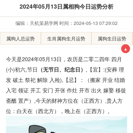
2024年05月13日属相狗今日运势分析
编辑：天机策易学网
时间：2024-05-13 07:29:02
属狗人总运势
生肖属狗生月运势
属狗生日运势
▲
今天是2024年05月13日，农历是二零二四年 四月
(小)初六,节日
（
无节日、纪念日
）
,【宜】:(安葬 理
发 破土 祭祀 解除 入殓),【忌】：（搬家 开业 结婚
入宅 领证 开工 安门 开张 作灶 开市 出火 嫁娶 移徙
斋醮 置产）,今天的财神方位在（正西方）,贵人方
位：白天在（西北方），晚上在（正西方）。