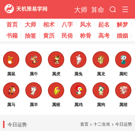
大师
算命
首页
大师
相术
八字
风水
起名
解梦
书籍
抽签
黄历
民俗
称骨
高考
婚姻
属鼠
属牛
属虎
属兔
属龙
属蛇
属马
属羊
属猴
属鸡
属狗
属猪
今日运势
首页
>
十二生肖
>
今日运势