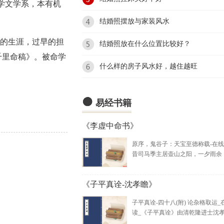
大学文学系，本有机
结婚照摆放与家装风水
命的生涯，过早的担
结婚照放在什么位置比较好？
《千里命稿》。被命学
什么样的房子风水好，越住越旺

易经书籍
《李虚中命书》
原序，鬼谷子：天宝至德称载-在
昔司马季主居壶山之阳，一夕雨余，.
《子平真诠-沈孝瞻》
子平真诠-四十八(附) 论杂格取运_
读_《子平真诠》由清乾隆进士沈孝瞻