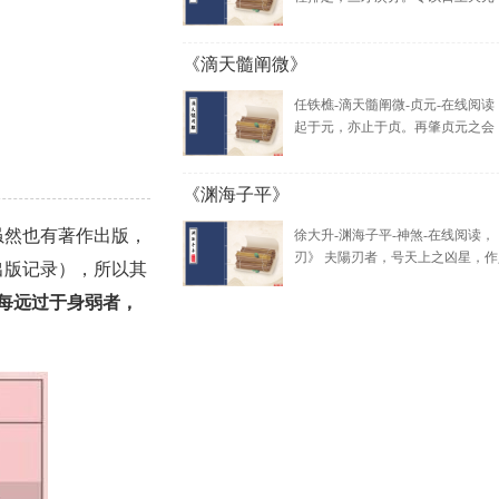
《滴天髓阐微》
任铁樵-滴天髓阐微-贞元-在线阅读
起于元，亦止于贞。再肇贞元之会，胚
《渊海子平》
虽然也有著作出版，
徐大升-渊海子平-神煞-在线阅读，
刃》 夫陽刃者，号天上之凶星，作人.
出版记录），所以其
每远过于身弱者，