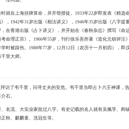
就在上海挂牌算命，并开馆授徒。1933年22岁即发表《精选命
，1942年31岁出版《相法讲义》，1946年35岁出版《八字提要》
9岁，在香港出版《占卜讲义》，并开始在《春秋杂志》撰写《命
峰通考命理正宗》。1966年55岁，刊行徐乐吾所著《造化元钥评注》。
北讲学时被踩伤。1988年77岁，12月12日（农历十一月初四），
韦千里大师。
专程拜访了韦千里，问寻丈夫的安危。韦千里当即占卜六壬神课，
蒋介石。
要、名流、大实业家批过八字。有史记载的名人就有吴佩孚、阎
郑正秋、麒麟童、洗冠生等。