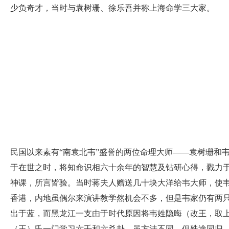
少负奇才，当时与袁树珊、徐乐吾并称上海命学三大家。
民国以来素有“南袁北韦”盛誉的两位命理大师——袁树珊和
于在世之时，将知命识相六十余年的智慧及钻研心得，戮力
神课，所言皆验。当时蒋夫人赠送几十块大洋给韦大师，使韦
香港，内地虽偶尔来演讲教学然机会不多，但是韦家仍有两
出于蓝，而黑龙江一支由于时代原因将韦姓隐晦（改王，取
（王）氏一门学习六壬和六爻卦，虽方法不同，但殊途同归