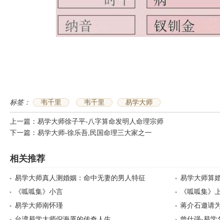
标签：
韦千里
韦千里
易学大师
上一篇：
易学大师徐子平-八字算命发明人命理宗师
下一篇：
易学大师-徐乐吾,民国命理三大家之一
相关推荐
易学大师真人测婚姻：命中无妻的男人特征
易学大师算婚
《呱呱集》小言
《呱呱集》
易学大师南怀瑾
蒋介石邀请
台湾易学大师倪海厦的传奇人生
男
曾仕强-易学