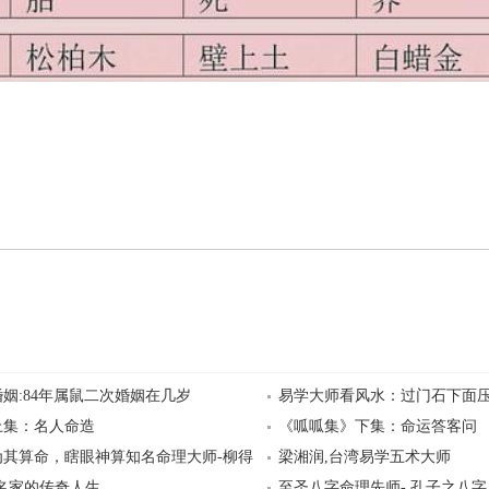
姻:84年属鼠二次婚姻在几岁
易学大师看风水：过门石下面
上集：名人命造
《呱呱集》下集：命运答客问
为其算命，瞎眼神算知名命理大师-柳得
梁湘润,台湾易学五术大师
名家的传奇人生
至圣八字命理先师- 孔子之八字