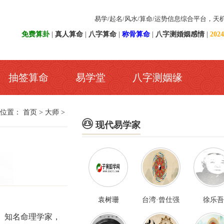
易学/起名/风水/算命/运势信息综合平台，天
免费算卦
|
真人算命
|
八字算命
|
称骨算命
|
八字测婚姻感情
|
20
抽签算命
易学堂
八字测姻缘
前位置：
首页
>
大师
>

现代易学家
袁树珊
台湾·曾仕强
徐乐吾
。）知名命理学家，