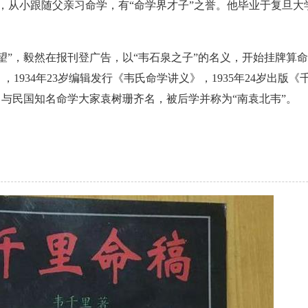
家庭，从小跟随父亲习命学，有“命学界才子”之誉。他毕业于复旦
望”，毅然在报刊登广告，以“韦石泉之子”的名义，开始挂牌算
，1934年23岁编辑发行《韦氏命学讲义》，1935年24岁出版
，与民国知名命学大家袁树珊齐名，被后学并称为“南袁北韦”。