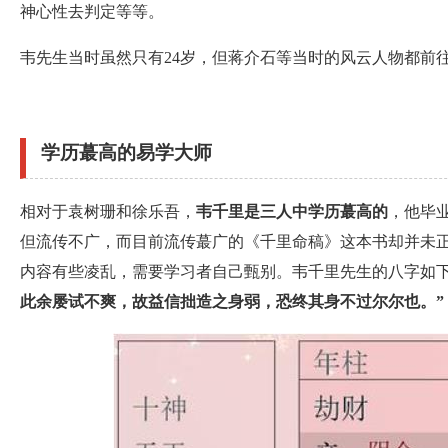
神心性去判定等等。
韦先生当时虽然只有24岁，但蒋介石等当时的风云人物都前
学历蕞高的易学大师
相对于袁树珊和徐乐吾，
韦千里是三人中学历蕞高的
，他毕
但流传不广，而目前流传蕞广的《千里命稿》这本书却并未
内容有些凌乱，需要学习者自己甄别。韦千里先生的八字如
此余屡试不爽，故益信拙造之身弱，恐终其身不过尔尔也。”