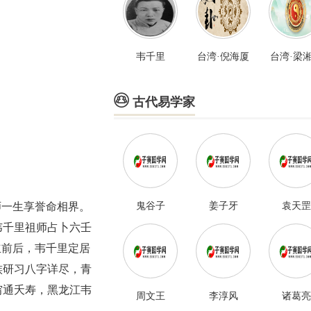
韦千里
台湾·倪海厦
台湾·梁

古代易学家
师一生享誉命相界。
鬼谷子
姜子牙
袁天罡
韦千里祖师占卜六壬
立前后，韦千里定居
族研习八字详尽，青
穷通夭寿，黑龙江韦
周文王
李淳风
诸葛亮