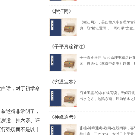
《栏江网》
《栏江网》，是四柱八字命理学古
典，取“横江置网，一网打尽”之意。原
《子平真诠评注》
子平真诠评注-后记 命理书籍点评
读，自唐代《李虚中命书》以来，历经
《穷通宝鉴》
大白话，对于初学命
穷通宝鉴-论水在线阅读，天倾西
出水之方，地陷东南，辰为纳水之府.
，叙述得非常明了，
《神峰通考》
查岁运、推六亲、评
张楠-神峰通考-卷四-在线阅读，喜
五行强弱而不是以十
柱排定，三才次分。专以日上天元，.