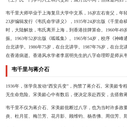
韦千里大师毕业于上海复旦大学中文系，16岁左右丧父，年轻时
23岁编辑发行《韦氏命学讲义》，1935年24岁出版《千里命稿》
时，大陆解放，韦氏离开上海，到香港挂牌算命。1960年4
振。1963年52岁出版《呱呱集》。1965年54岁，校序《神
台北讲学。1986年75岁，在台北讲学。1987年76岁，在台
在香港病逝。香港风水学者李居明先生的八字命理即是师从
韦千里与蒋介石
1936年，张学良发动“西安兵变”，拘禁了蒋介石。宋美龄
无生命危险。宋美龄心中有数后，便决定亲赴西安，去搭救
韦千里不仅为蒋介石、宋美龄批断过八字，也为当时许多政
炎、杜月笙、梅兰芳、花月影、顾维钧、杨杏佛、周信芳、