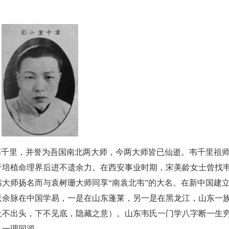
韦千里，并誉为吾国南北两大师，今两大师皆已仙逝。韦千里祖
于培植命理界后进不遗余力。在西安事业时期，宋美龄女士曾找
大师扬名而与袁树珊大师同享“南袁北韦”的大名。在新中国建
只余脉在中国学易，一是在山东蓬莱，另一是在黑龙江，山东一
上不出头，下不见底，隐藏之意）。山东韦氏一门学八字断一生
，一理同源。