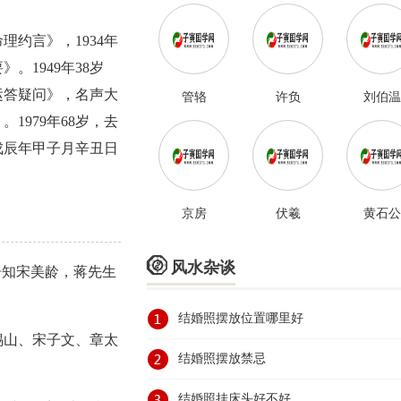
理约言》，1934年
。1949年38岁
运答疑问》，名声大
管辂
许负
刘伯温
1979年68岁，去
即戊辰年甲子月辛丑日
京房
伏羲
黄石公

风水杂谈
告知宋美龄，蒋先生
结婚照摆放位置哪里好
锡山、宋子文、章太
结婚照摆放禁忌
结婚照挂床头好不好