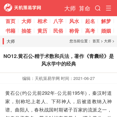
大师
算命
首页
大师
相术
八字
风水
起名
解梦
书籍
抽签
黄历
民俗
称骨
高考
婚姻
大师
您当前位置：
首页
>
大师
>
NO12.黄石公-精于术数和兵法，著作《青囊经》是
风水学中的经典
编辑：天机策易学网
时间：2021-06-27
黄石公(约公元前292年-公元前195年)，秦汉时道
家，别称圯上老人、下邳神人，后被道教纳入神
谱。曲阳人，春秋战国时期诸子百家的流派之一，