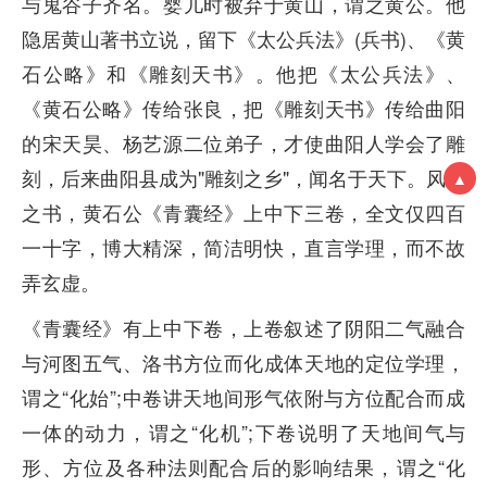
与鬼谷子齐名。婴儿时被弃于黄山，谓之黄公。他
隐居黄山著书立说，留下《太公兵法》(兵书)、《黄
石公略》和《雕刻天书》。他把《太公兵法》、
《黄石公略》传给张良，把《雕刻天书》传给曲阳
的宋天昊、杨艺源二位弟子，才使曲阳人学会了雕
刻，后来曲阳县成为"雕刻之乡"，闻名于天下。风水
▲
之书，黄石公《青囊经》上中下三卷，全文仅四百
一十字，博大精深，简洁明快，直言学理，而不故
弄玄虚。
《青囊经》有上中下卷，上卷叙述了阴阳二气融合
与河图五气、洛书方位而化成体天地的定位学理，
谓之“化始”;中卷讲天地间形气依附与方位配合而成
一体的动力，谓之“化机”;下卷说明了天地间气与
形、方位及各种法则配合后的影响结果，谓之“化