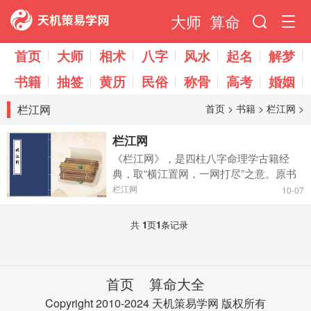
大师
算命
首页
大师
相术
八字
风水
起名
解梦
书籍
抽签
黄历
民俗
称骨
高考
婚姻
栏江网
首页
>
书籍
>
栏江网
>
栏江网
《栏江网》，是四柱八字命理学古籍经
典，取“横江置网，一网打尽”之意。原书
未署作者姓名和著作年代，但从书中大多
栏江网
10-07
列举明朝名人宰辅的命例分析，可以判断
此书作于明朝末年。...
共
1
页
1
条记录
首页
算命大全
Copyright 2010-2024 天机策易学网 版权所有