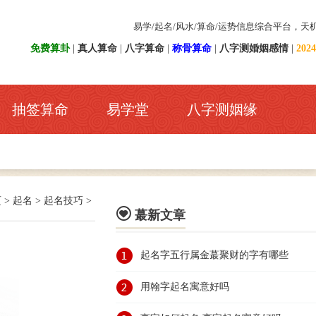
易学/起名/风水/算命/运势信息综合平台，天
免费算卦
|
真人算命
|
八字算命
|
称骨算命
|
八字测婚姻感情
|
20
抽签算命
易学堂
八字测姻缘
页
>
起名
>
起名技巧
>

蕞新文章
起名字五行属金蕞聚财的字有哪些
用翰字起名寓意好吗