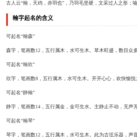
古人云“翰，天鸡，赤羽也”，乃羽毛坚硬，文采过人之形；
翰字起名的含义
可起名“翰森”
森字，笔画数12，五行属木，水可生木。草木旺盛，数目众
可起名“翰欣”
欣字，笔画数8，五行属木，水可生木。开开心心，欢快愉悦
可起名“静翰”
静字，笔画数14，五行属金，金可生水。主静止不动，无声
可起名“翰琴”
琴字，笔画数12，五行属木，水可生木。此为古弦乐器，声