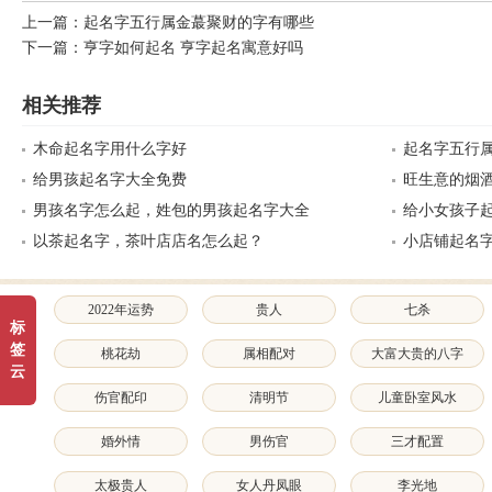
上一篇：
起名字五行属金蕞聚财的字有哪些
下一篇：
亨字如何起名 亨字起名寓意好吗
相关推荐
木命起名字用什么字好
起名字五行
给男孩起名字大全免费
旺生意的烟
男孩名字怎么起，姓包的男孩起名字大全
给小女孩子
以茶起名字，茶叶店店名怎么起？
小店铺起名
2022年运势
贵人
七杀
标
签
桃花劫
属相配对
大富大贵的八字
云
特征和面相特征
伤官配印
清明节
儿童卧室风水
婚外情
男伤官
三才配置
太极贵人
女人丹凤眼
李光地