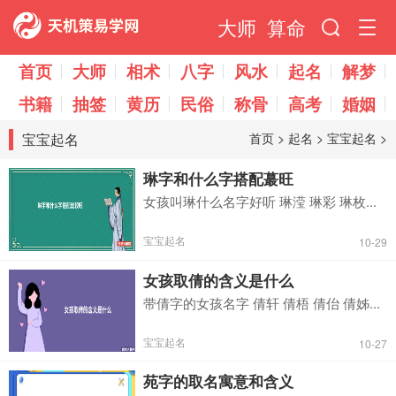
大师
算命
首页
大师
相术
八字
风水
起名
解梦
书籍
抽签
黄历
民俗
称骨
高考
婚姻
宝宝起名
首页
>
起名
>
宝宝起名
>
琳字和什么字搭配蕞旺
女孩叫琳什么名字好听 琳滢 琳彩 琳枚...
宝宝起名
10-29
女孩取倩的含义是什么
带倩字的女孩名字 倩轩 倩梧 倩佁 倩姊...
宝宝起名
10-27
苑字的取名寓意和含义