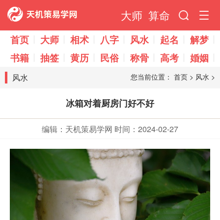
大师
算命
首页
大师
相术
八字
风水
起名
解梦
书籍
抽签
黄历
民俗
称骨
高考
婚姻
风水
您当前位置：
首页
>
风水
>
冰箱对着厨房门好不好
编辑：天机策易学网
时间：2024-02-27