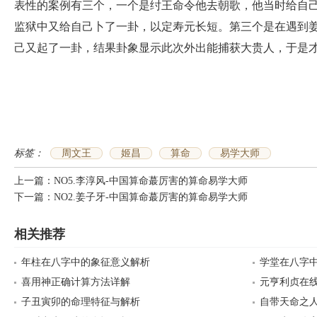
表性的案例有三个，一个是纣王命令他去朝歌，他当时给自
监狱中又给自己卜了一卦，以定寿元长短。第三个是在遇到
己又起了一卦，结果卦象显示此次外出能捕获大贵人，于是
标签：
周文王
姬昌
算命
易学大师
上一篇：
NO5.李淳风-中国算命蕞厉害的算命易学大师
下一篇：
NO2.姜子牙-中国算命蕞厉害的算命易学大师
相关推荐
年柱在八字中的象征意义解析
学堂在八字
喜用神正确计算方法详解
元亨利贞在
子丑寅卯的命理特征与解析
自带天命之