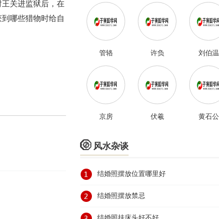
纣王关进监狱后，在
获到哪些猎物时给自
管辂
许负
刘伯温
京房
伏羲
黄石公

风水杂谈
结婚照摆放位置哪里好
结婚照摆放禁忌
结婚照挂床头好不好