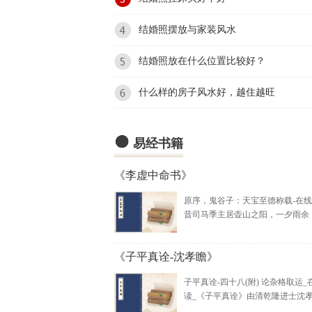
结婚照摆放与家装风水
结婚照放在什么位置比较好？
什么样的房子风水好，越住越旺

易经书籍
《李虚中命书》
原序，鬼谷子：天宝至德称载-在
昔司马季主居壶山之阳，一夕雨余，.
《子平真诠-沈孝瞻》
子平真诠-四十八(附) 论杂格取运_
读_《子平真诠》由清乾隆进士沈孝瞻