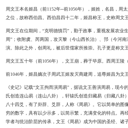
周文王本名姬昌（前1152年─前1056年），姬姓，名昌
之位，故称西伯昌。西伯昌四十二年，姬昌称王，史称周文王
周文王在位期间，“克明德慎罚”，勤于政事，重视发展农业
周”；收附虞、芮两国，攻灭黎（今山西长治）、邘（今河
演。除此之外，创周礼，被后世儒家所推崇。孔子更是称文王
周文王五十年（前1056年），文王崩，葬于毕原。西周王
前1046年，姬昌嫡次子周武王姬发灭商建周，追尊姬昌为文
《史记》记载“文王拘而演周易”，据说文王善演周易，现今
氏创造连山易（连山八卦），轩辕氏创造归藏易（归藏八卦
八十四爻，有了卦辞、爻辞，人称《周易》。它以简单的图
穷的数字，具有以少示多，以简示繁，充满变化的特点。再
学者与统治阶层的传承，文王《周易》成为中国的圣经、诸