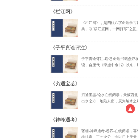
《栏江网》
《栏江网》，是四柱八字命理学古
典，取“横江置网，一网打尽”之意。原
《子平真诠评注》
子平真诠评注-后记 命理书籍点评
读，自唐代《李虚中命书》以来，历经
《穷通宝鉴》
穷通宝鉴-论水在线阅读，天倾西
出水之方，地陷东南，辰为纳水之府.
▲
《神峰通考》
张楠-神峰通考-卷四-在线阅读，喜
柱排定，三才次分。专以日上天元，.