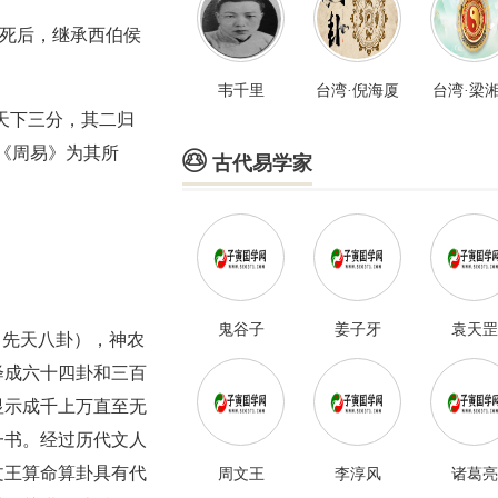
父死后，继承西伯侯
韦千里
台湾·倪海厦
台湾·梁
天下三分，其二归
《周易》为其所

古代易学家
鬼谷子
姜子牙
袁天罡
（先天八卦），神农
绎成六十四卦和三百
显示成千上万直至无
一书。经过历代文人
文王算命算卦具有代
周文王
李淳风
诸葛亮