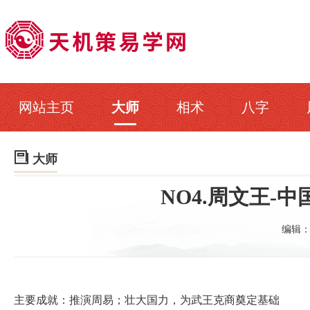
网站主页
大师
相术
八字

大师
NO4.周文王-
编辑
主要成就：推演周易；壮大国力，为武王克商奠定基础