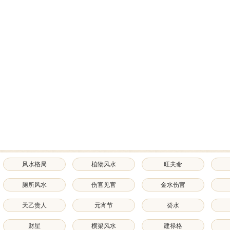
风水格局
植物风水
旺夫命
厕所风水
伤官见官
金水伤官
天乙贵人
元宵节
癸水
财星
横梁风水
建禄格