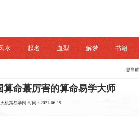
风水
起名
血型
解梦
书籍
您当
中国算命蕞厉害的算命易学大师
：天机策易学网
时间：2021-06-19