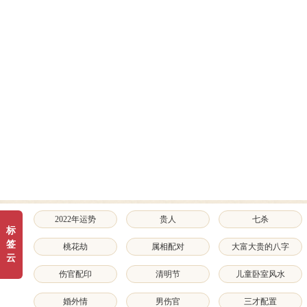
2022年运势
贵人
七杀
标
签
桃花劫
属相配对
大富大贵的八字
云
特征和面相特征
伤官配印
清明节
儿童卧室风水
婚外情
男伤官
三才配置