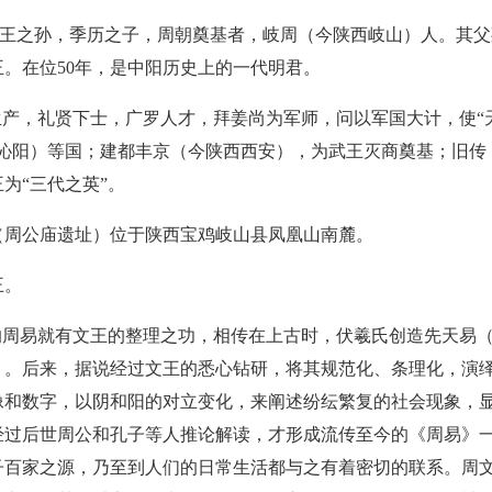
，周太王之孙，季历之子，周朝奠基者，岐周（今陕西岐山）人。其
。在位50年，是中阳历史上的一代明君。
生产，礼贤下士，广罗人才，拜姜尚为军师，问以军国大计，使“
南沁阳）等国；建都丰京（今陕西西安），为武王灭商奠基；旧传
为“三代之英”。
陵（周公庙遗址）位于陕西宝鸡岐山县凤凰山南麓。
王。
的周易就有文王的整理之功，相传在上古时，伏羲氏创造先天易
）。后来，据说经过文王的悉心钻研，将其规范化、条理化，演
像和数字，以阴和阳的对立变化，来阐述纷纭繁复的社会现象，
经过后世周公和孔子等人推论解读，才形成流传至今的《周易》
子百家之源，乃至到人们的日常生活都与之有着密切的联系。周