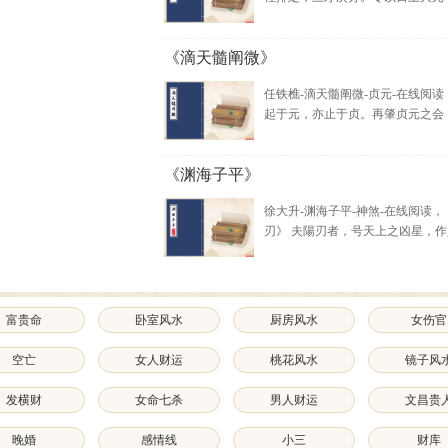
《滴天髓阐微》
任铁樵-滴天髓阐微-贞元-在线阅读
起于元，亦止于贞。再肇贞元之会，胚
《渊海子平》
徐大升-渊海子平-神煞-在线阅读，
刃》 夫陽刃者，号天上之凶星，作人.
富贵命
卧室风水
厨房风水
女伤官
空亡
女人财运
桃花风水
镜子风
发横财
女命七杀
男人财运
文昌贵
晚婚
感情线
小三
财库