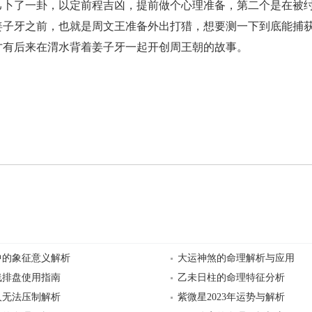
己卜了一卦，以定前程吉凶，提前做个心理准备，第二个是在被
姜子牙之前，也就是周文王准备外出打猎，想要测一下到底能捕
才有后来在渭水背着姜子牙一起开创周王朝的故事。
中的象征意义解析
大运神煞的命理解析与应用
线排盘使用指南
乙未日柱的命理特征分析
人无法压制解析
紫微星2023年运势与解析