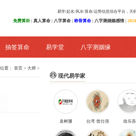
易学/起名/风水/算命/运势信息综合平台，天
免费算卦
|
真人算命
|
八字算命
|
称骨算命
|
八字测婚姻感情
|
20
抽签算命
易学堂
八字测姻缘
前位置：
首页
>
大师
>

现代易学家
袁树珊
台湾·曾仕强
徐乐吾