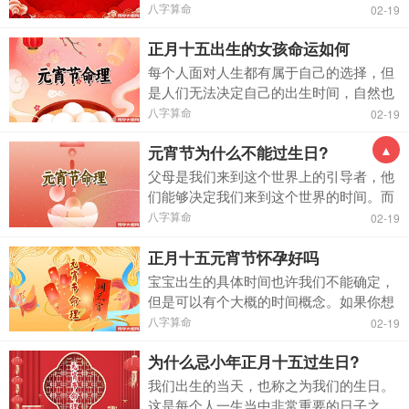
自己的先天运势。每个人都可以依据自己
八字算命
02-19
出生的具体时间分析自己的将来人生发
正月十五出生的女孩命运如何
展，这样子自己也能够有所把握，提前应
对可能遇到的人生障碍。 正...
每个人面对人生都有属于自己的选择，但
是人们无法决定自己的出生时间，自然也
无法决定上天定下来的命运。不过人们可
八字算命
02-19
以参照出生日期分析自己人生发展那么也
元宵节为什么不能过生日?
▲
能够提前做好措施，未来的人生发展自然
也能够顺畅得多。 正月十...
父母是我们来到这个世界上的引导者，他
们能够决定我们来到这个世界的时间。而
我们出生的时间也会决定我们的运势，也
八字算命
02-19
就是说我们出生那天的日子，决定我们是
正月十五元宵节怀孕好吗
跟倒霉挂钩还是好运加身。出生在元宵节
的人也不在少数，坊间有...
宝宝出生的具体时间也许我们不能确定，
但是可以有个大概的时间概念。如果你想
要宝宝出生在特定的时间当中，蕞关键的
八字算命
02-19
就在于你在哪个时间点受孕。因为父母受
为什么忌小年正月十五过生日?
孕的时间才能够决定宝宝的出生时间，决
定宝宝的命运。我听到一...
我们出生的当天，也称之为我们的生日。
这是每个人一生当中非常重要的日子之