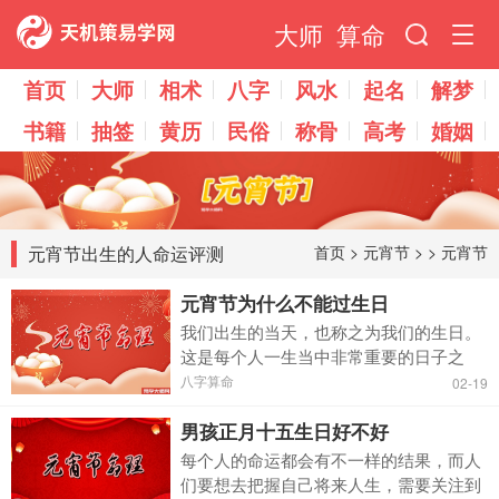
大师
算命
首页
大师
相术
八字
风水
起名
解梦
书籍
抽签
黄历
民俗
称骨
高考
婚姻
元宵节出生的人命运评测
首页
>
元宵节
> >
元宵节
元宵节为什么不能过生日
我们出生的当天，也称之为我们的生日。
这是每个人一生当中非常重要的日子之
一，它还关系到我们自身的运势。现在越
八字算命
02-19
来越多人都会给自己的生日庆祝，并且举
男孩正月十五生日好不好
办的形式也越发丰富。当然在一些特殊的
日子当中，也有不能过生日...
每个人的命运都会有不一样的结果，而人
们要想去把握自己将来人生，需要关注到