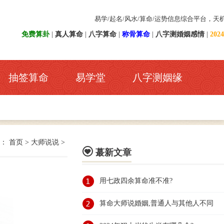
易学/起名/风水/算命/运势信息综合平台，天
免费算卦
|
真人算命
|
八字算命
|
称骨算命
|
八字测婚姻感情
|
20
抽签算命
易学堂
八字测姻缘
置：
首页
>
大师说说
>

蕞新文章
用七政四余算命准不准?
算命大师说婚姻,普通人与其他人不同