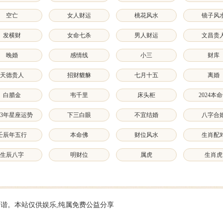
空亡
女人财运
桃花风水
镜子风
发横财
女命七杀
男人财运
文昌贵
晚婚
感情线
小三
财库
天德贵人
招财貔貅
七月十五
离婚
白腊金
韦千里
床头柜
2024本
023年星座运势
下三白眼
不宜结婚
八字合
壬辰年五行
本命佛
财位风水
生肖配
生辰八字
明财位
属虎
生肖虎
会和谐。本站仅供娱乐,纯属免费公益分享