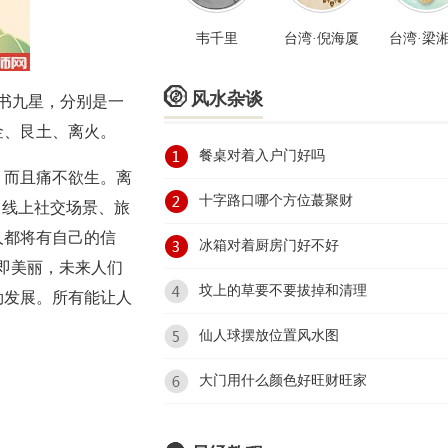
韦千里
台湾·倪海厦
台湾·梁

风水杂谈
洛书九星，分别是一
金、艮土、离火。
餐桌对着入户门好吗
，而且痛不欲生。离
十字路口哪个方位蕞聚财
，线上社交场景、旅
人都将有自己的信
冰箱对着厨房门好不好
即美丽，未来人们
坟上的草要不要拔掉和清理
勃发展。所有能让人
仙人球摆放位置风水图
大门用什么颜色好旺财旺家