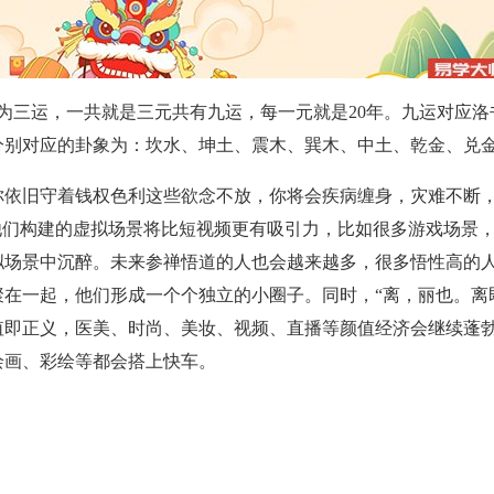
分为三运，一共就是三元共有九运，每一元就是20年。九运对应
分别对应的卦象为：坎水、坤土、震木、巽木、中土、乾金、兑
你依旧守着钱权色利这些欲念不放，你将会疾病缠身，灾难不断
他们构建的虚拟场景将比短视频更有吸引力，比如很多游戏场景
拟场景中沉醉。未来参禅悟道的人也会越来越多，很多悟性高的
聚在一起，他们形成一个个独立的小圈子。同时，“离，丽也。离
值即正义，医美、时尚、美妆、视频、直播等颜值经济会继续蓬
绘画、彩绘等都会搭上快车。