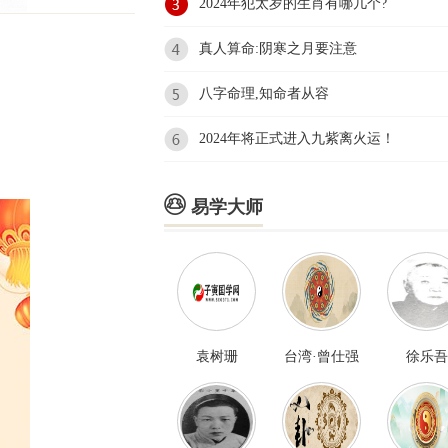
2024年犯太岁的生肖有哪几个?
真人算命:阴寒之月要注意
八字命理,知命者从容
2024年将正式进入九紫离火运！

易学大师
袁树珊
台湾·曾仕强
徐乐吾