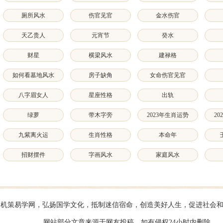
厕所风水
伤官见官
金水伤官
天乙贵人
元宵节
癸水
财星
横梁风水
建禄格
如何看墓地风水
房子缺角
女命伤官见官
八字眉女人
星座性格
出轨
绿萝
带木字旁
2023年生肖运势
2
九紫离火运
生肖性格
本命年
招财摆件
字画风水
家庭风水
2024 天机策易学网，弘扬国学文化，抵制迷信宿命，创造美好人生，促进社
网站部分文章来源于网友投稿，如有侵权24小时内删除