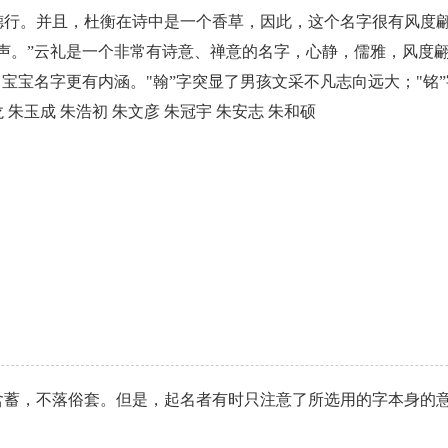
德行。并且，杜衡在诗中是一个香草，因此，这个名字很有风度
声。”云礼是一个非常有诗意、禅意的名字，心静，儒雅，风度
宝宝名字更有内涵。"翰”字突显了男孩文采不凡志向远大；"铭
玉成 朱浩初 朱文彦 朱冠宇 朱安志 朱和硕
含蓄，不落俗套。但是，起名者有时只注意了所选用的字本身的