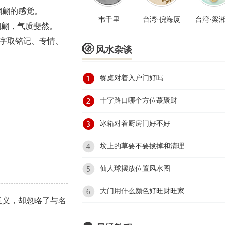
翩翩的感觉。
韦千里
台湾·倪海厦
台湾·梁
翩翩，气质斐然。
”字取铭记、专情、

风水杂谈
餐桌对着入户门好吗
十字路口哪个方位蕞聚财
冰箱对着厨房门好不好
坟上的草要不要拔掉和清理
仙人球摆放位置风水图
大门用什么颜色好旺财旺家
意义，却忽略了与名