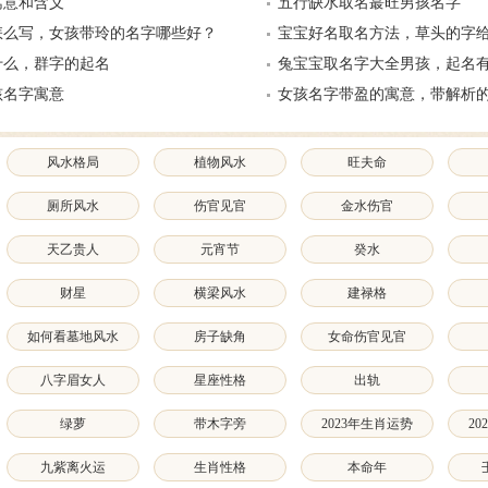
寓意和含义
五行缺水取名蕞旺男孩名字
怎么写，女孩带玲的名字哪些好？
宝宝好名取名方法，草头的字
什么，群字的起名
兔宝宝取名字大全男孩，起名
孩名字寓意
女孩名字带盈的寓意，带解析
风水格局
植物风水
旺夫命
厕所风水
伤官见官
金水伤官
天乙贵人
元宵节
癸水
财星
横梁风水
建禄格
如何看墓地风水
房子缺角
女命伤官见官
八字眉女人
星座性格
出轨
绿萝
带木字旁
2023年生肖运势
2
九紫离火运
生肖性格
本命年