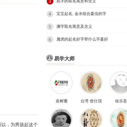
苑字的取名寓意和含义
宝宝起名, 金水组合蕞佳的字
渊字取名寓意及含义
属虎的起名好字带什么字蕞好

易学大师
袁树珊
台湾·曾仕强
徐乐吾
所以，为男孩起这个