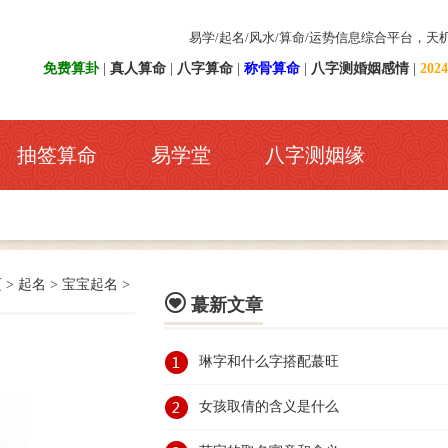
易学/起名/风水/算命/运势信息综合平台，天
免费算卦
|
真人算命
|
八字算命
|
称骨算命
|
八字测婚姻感情
|
20
抽签算命
易学堂
八字测姻缘
页
>
起名
>
宝宝起名
>

蕞新文章
琳字和什么字搭配蕞旺
女孩取倩的含义是什么