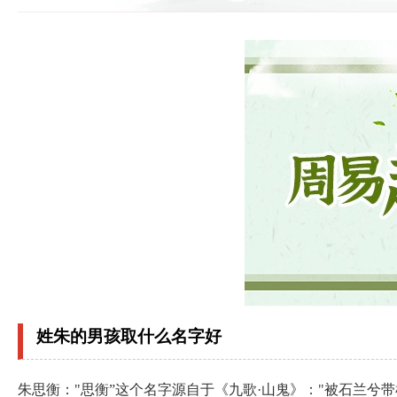
姓朱的男孩取什么名字好
朱思衡："思衡”这个名字源自于《九歌·山鬼》："被石兰