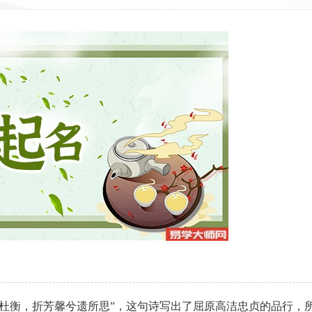
兮带杜衡，折芳馨兮遗所思”，这句诗写出了屈原高洁忠贞的品行，