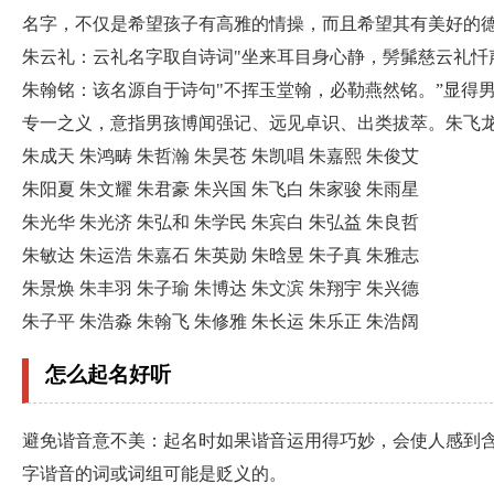
名字，不仅是希望孩子有高雅的情操，而且希望其有美好的
朱云礼：云礼名字取自诗词"坐来耳目身心静，髣髴慈云礼忏
朱翰铭：该名源自于诗句"不挥玉堂翰，必勒燕然铭。”显得男
专一之义，意指男孩博闻强记、远见卓识、出类拔萃。朱飞龙 朱
朱成天 朱鸿畴 朱哲瀚 朱昊苍 朱凯唱 朱嘉熙 朱俊艾
朱阳夏 朱文耀 朱君豪 朱兴国 朱飞白 朱家骏 朱雨星
朱光华 朱光济 朱弘和 朱学民 朱宾白 朱弘益 朱良哲
朱敏达 朱运浩 朱嘉石 朱英勋 朱晗昱 朱子真 朱雅志
朱景焕 朱丰羽 朱子瑜 朱博达 朱文滨 朱翔宇 朱兴德
朱子平 朱浩淼 朱翰飞 朱修雅 朱长运 朱乐正 朱浩阔
怎么起名好听
避免谐音意不美：起名时如果谐音运用得巧妙，会使人感到
字谐音的词或词组可能是贬义的。