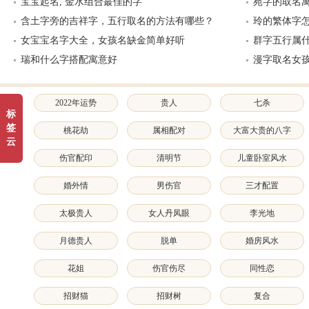
宝宝起名, 金水组合蕞佳的字
苑字的取名
含土字旁的吉祥字，五行取名的方法有哪些？
玲的繁体字
女宝宝名字大全，女孩名缺金简单好听
群字五行属
瑞和什么字搭配寓意好
漫字取名女
2022年运势
贵人
七杀
标
签
桃花劫
属相配对
大富大贵的八字
云
特征和面相特征
伤官配印
清明节
儿童卧室风水
婚外情
男伤官
三才配置
太极贵人
女人丹凤眼
李光地
月德贵人
脱单
婚房风水
花姐
伤官伤尽
同性恋
招财猫
招财树
复合