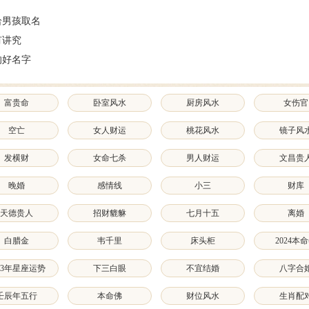
给男孩取名
有讲究
的好名字
富贵命
卧室风水
厨房风水
女伤官
空亡
女人财运
桃花风水
镜子风
发横财
女命七杀
男人财运
文昌贵
晚婚
感情线
小三
财库
天德贵人
招财貔貅
七月十五
离婚
白腊金
韦千里
床头柜
2024本
023年星座运势
下三白眼
不宜结婚
八字合
壬辰年五行
本命佛
财位风水
生肖配