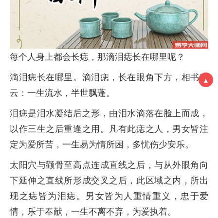
每个人身上都会长痣，那滴泪痣长在哪里呢？
滴泪痣长在哪里。滴泪痣，长在眼角下方，相书有
▲
云：一生流水，半世飘蓬。
泪痣是泪水凝结后之形，由泪水滴落在脸上而成，
以作三生之后重逢之用。凡有此痣之人，男女皆注
定为爱所苦，一生易为情所困，多忧伤少安乐。
太阳穴与颧骨至高点连成直线之后，与从外眼角向
下延伸之直线所形成交叉之后，此区域之内，所出
现之痣皆为泪痣。男女皆为人重情重义，忠于爱
情，乐于奉献，一生不离不弃，为爱执着。