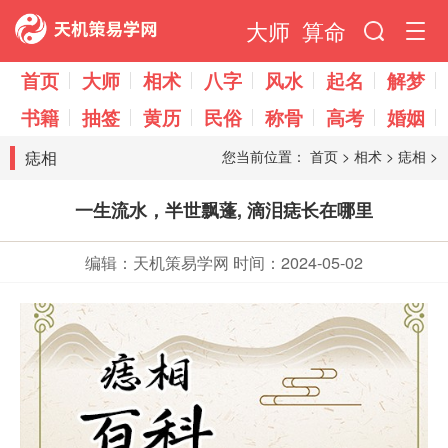
大师
算命
首页
大师
相术
八字
风水
起名
解梦
书籍
抽签
黄历
民俗
称骨
高考
婚姻
痣相
您当前位置：
首页
>
相术
>
痣相
>
一生流水，半世飘蓬, 滴泪痣长在哪里
编辑：天机策易学网
时间：2024-05-02