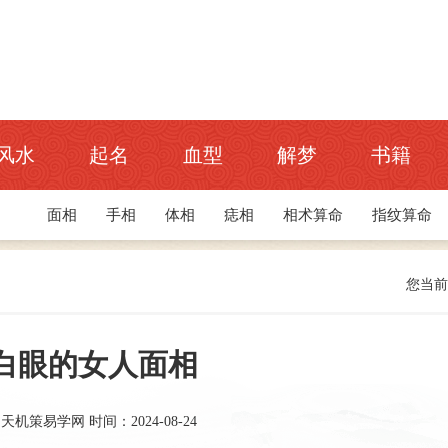
风水
起名
血型
解梦
书籍
面相
手相
体相
痣相
相术算命
指纹算命
您当
白眼的女人面相
：天机策易学网
时间：2024-08-24