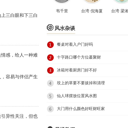
韦千里
台湾·倪海厦
台湾·梁
为上三白眼和下三白

风水杂谈
餐桌对着入户门好吗
达情感，给人一种难
十字路口哪个方位蕞聚财
冰箱对着厨房门好不好
入，容易与伴侣产生
坟上的草要不要拔掉和清理
仙人球摆放位置风水图
大门用什么颜色好旺财旺家
吸引异性关注，但也