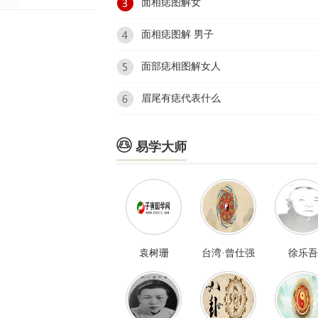
面相痣图解女
面相痣图解 男子
面部痣相图解女人
眉尾有痣代表什么

易学大师
袁树珊
台湾·曾仕强
徐乐吾