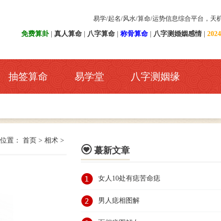
易学/起名/风水/算命/运势信息综合平台，天
免费算卦
|
真人算命
|
八字算命
|
称骨算命
|
八字测婚姻感情
|
20
抽签算命
易学堂
八字测姻缘
前位置：
首页
>
相术
>

蕞新文章
女人10处有痣苦命痣
男人痣相图解