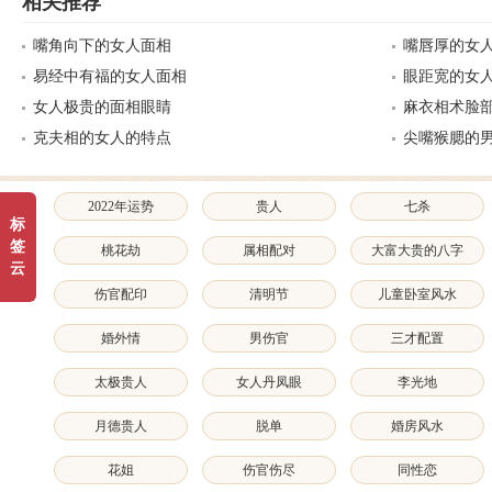
相关推荐
嘴角向下的女人面相
嘴唇厚的女
易经中有福的女人面相
眼距宽的女
女人极贵的面相眼睛
麻衣相术脸
克夫相的女人的特点
尖嘴猴腮的
2022年运势
贵人
七杀
标
签
桃花劫
属相配对
大富大贵的八字
云
特征和面相特征
伤官配印
清明节
儿童卧室风水
婚外情
男伤官
三才配置
太极贵人
女人丹凤眼
李光地
月德贵人
脱单
婚房风水
花姐
伤官伤尽
同性恋