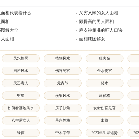
人面相代表着什么
又穷又懒的女人面相
人面相
颧骨高的男人面相
部图解大全
麻衣神相准的吓人口诀
男人面相
面相痣图解女
风水格局
植物风水
旺夫命
厕所风水
伤官见官
金水伤官
天乙贵人
元宵节
癸水
财星
横梁风水
建禄格
如何看墓地风水
房子缺角
女命伤官见官
八字眉女人
星座性格
出轨
绿萝
带木字旁
2023年生肖运势
2