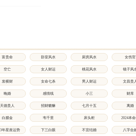
富贵命
卧室风水
厨房风水
女伤官
空亡
女人财运
桃花风水
镜子风
发横财
女命七杀
男人财运
文昌贵
晚婚
感情线
小三
财库
天德贵人
招财貔貅
七月十五
离婚
白腊金
韦千里
床头柜
2024本
023年星座运势
下三白眼
不宜结婚
八字合