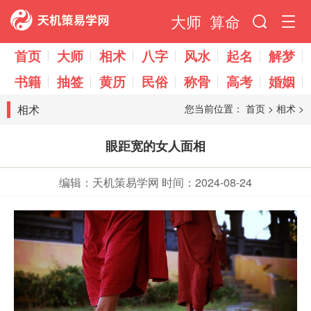
大师
算命
首页
大师
相术
八字
风水
起名
解梦
书籍
抽签
黄历
民俗
称骨
高考
婚姻
相术
您当前位置：
首页
>
相术
>
眼距宽的女人面相
编辑：天机策易学网
时间：2024-08-24