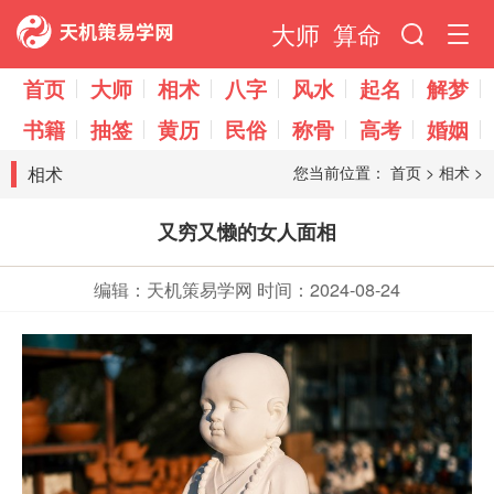
大师
算命
首页
大师
相术
八字
风水
起名
解梦
书籍
抽签
黄历
民俗
称骨
高考
婚姻
相术
您当前位置：
首页
>
相术
>
又穷又懒的女人面相
编辑：天机策易学网
时间：2024-08-24