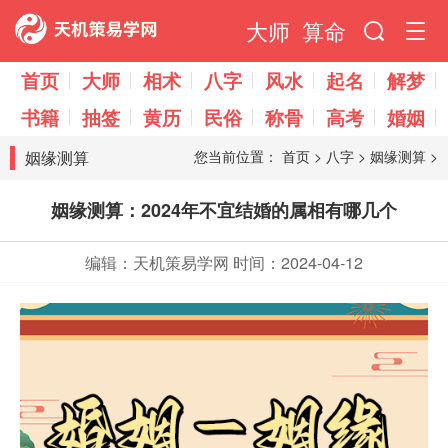
大师
算命
首页
大师
相术
八字
风水
起名
解梦
书籍
抽签
黄历
民俗
称骨
高考
婚姻
姻缘测算
您当前位置：
首页
>
八字
>
姻缘测算
>
姻缘测算：2024年不宜结婚的属相有哪几个
编辑：天机策易学网
时间：2024-04-12