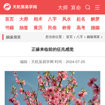
大师
算命
首页
大师
相术
八字
风水
起名
解梦
书籍
抽签
黄历
民俗
称骨
高考
婚姻
姻缘测算
您当前位置：
首页
>
八字
>
姻缘测算
>
正缘来临前的征兆感觉
编辑：天机策易学网
时间：2024-07-25