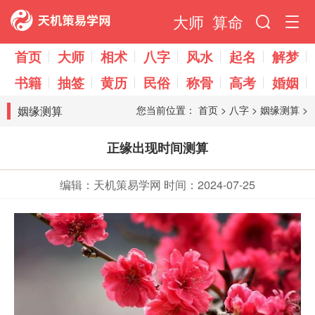
大师
算命
首页
大师
相术
八字
风水
起名
解梦
书籍
抽签
黄历
民俗
称骨
高考
婚姻
姻缘测算
您当前位置：
首页
>
八字
>
姻缘测算
>
正缘出现时间测算
编辑：天机策易学网
时间：2024-07-25