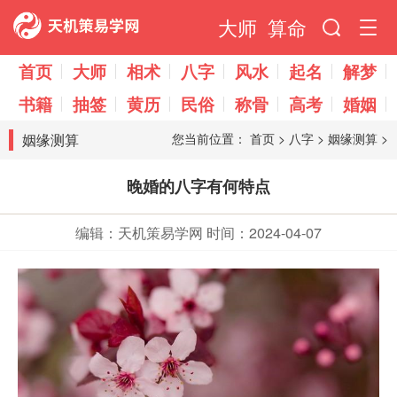
大师
算命
首页
大师
相术
八字
风水
起名
解梦
书籍
抽签
黄历
民俗
称骨
高考
婚姻
姻缘测算
您当前位置：
首页
>
八字
>
姻缘测算
>
晚婚的八字有何特点
编辑：天机策易学网
时间：2024-04-07